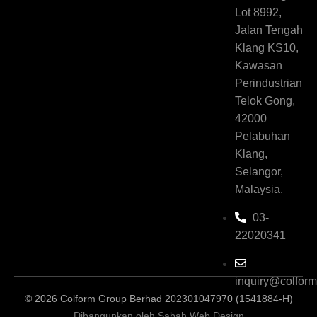
Lot 8992,
Jalan Tengah
Klang KS10,
Kawasan
Perindustrian
Telok Gong,
42000
Pelabuhan
Klang,
Selangor,
Malaysia.
03-
22020341
inquiry@colfor
© 2026 Colform Group Berhad 202301047970 (1541884-H)
Dibangunkan oleh Sabah Web Design