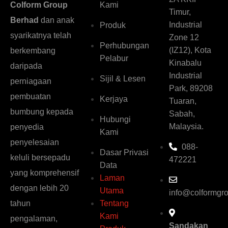
Kami
Colform Group
Timur,
Berhad
dan anak
Industrial
Produk
syarikatnya telah
Zone 12
Perhubungan
(IZ12), Kota
berkembang
Pelabur
Kinabalu
daripada
Industrial
Sijil & Lesen
perniagaan
Park, 89208
pembuatan
Kerjaya
Tuaran,
bumbung kepada
Sabah,
Hubungi
Malaysia.
penyedia
Kami
penyelesaian
088-
Dasar Privasi
keluli bersepadu
472221
Data
yang komprehensif
Laman
dengan lebih 20
Utama
info@colformgr
Tentang
tahun
Kami
pengalaman,
Sandakan