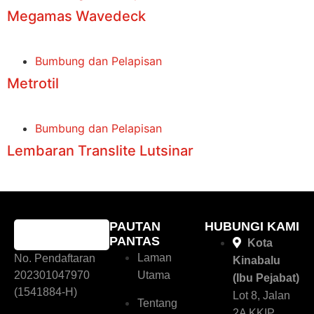
Megamas Wavedeck
Bumbung dan Pelapisan
Metrotil
Bumbung dan Pelapisan
Lembaran Translite Lutsinar
PAUTAN
HUBUNGI KAMI
PANTAS
Kota
Laman
No. Pendaftaran
Kinabalu
202301047970
Utama
(Ibu Pejabat)
(1541884-H)
Lot 8, Jalan
Tentang
2A KKIP