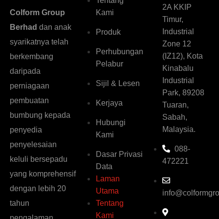
Tentang
2A KKIP
Kami
Colform Group
Timur,
Berhad
dan anak
Industrial
Produk
syarikatnya telah
Zone 12
Perhubungan
(IZ12), Kota
berkembang
Pelabur
Kinabalu
daripada
Industrial
Sijil & Lesen
perniagaan
Park, 89208
pembuatan
Kerjaya
Tuaran,
bumbung kepada
Sabah,
Hubungi
Malaysia.
penyedia
Kami
penyelesaian
088-
Dasar Privasi
keluli bersepadu
472221
Data
yang komprehensif
Laman
dengan lebih 20
Utama
info@colformgr
Tentang
tahun
Kami
pengalaman,