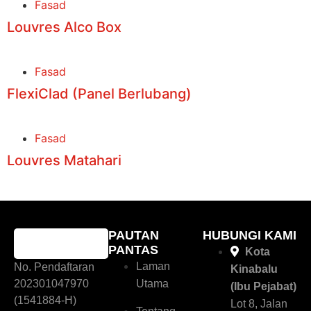
Fasad
Louvres Alco Box
Fasad
FlexiClad (Panel Berlubang)
Fasad
Louvres Matahari
PAUTAN
HUBUNGI KAMI
PANTAS
Kota
Laman
No. Pendaftaran
Kinabalu
202301047970
Utama
(Ibu Pejabat)
(1541884-H)
Lot 8, Jalan