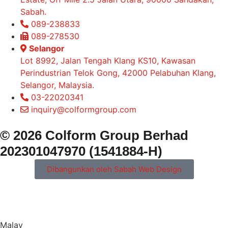
Sabah.
089-238833
089-278530
Selangor
Lot 8992, Jalan Tengah Klang KS10, Kawasan
Perindustrian Telok Gong, 42000 Pelabuhan Klang,
Selangor, Malaysia.
03-22020341
inquiry@colformgroup.com
© 2026 Colform Group Berhad
202301047970 (1541884-H)
Dibangunkan oleh Sabah Web Design
Malay