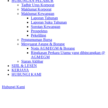
HUBUNGAN PELABUR
Tadbir Urus Korporat
Maklumat Korporat
Maklumat Kewangan
Laporan Tahunan
Laporan Suku Tahunan
Sorotan Kewangan
Prospektus
Pekeliling
Pengumuman Bursa
Mesyuarat Agung & Borang
Notis AGM/EGM & Borang
Ringkasan Perkara Utama yang dibincangkan @
AGM/EGM
Siaran Akhbar
SIJIL & LESEN
KERJAYA
HUBUNGI KAMI
Hubungi Kami